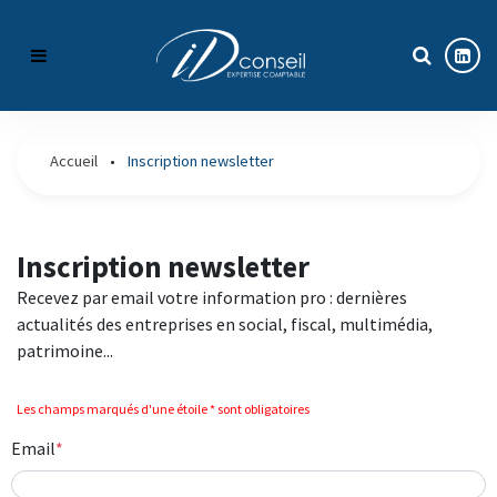
Notre cabinet
Accueil
•
Inscription newsletter
Nos expertises
Présentation
Actualités
Les associés
Expertise comptable
Inscription newsletter
Recevez par email votre information pro : dernières
Blog
Nos bureaux
Création et reprise d’entreprise
Infos pratiques
actualités des entreprises en social, fiscal, multimédia,
patrimoine...
Recrutement
Direction financière externalisée
Simulateurs
Les champs marqués d'une étoile * sont obligatoires
Espace Client
RH et paie
Échéanciers
Email
Contact
Immobilier / Patrimoine